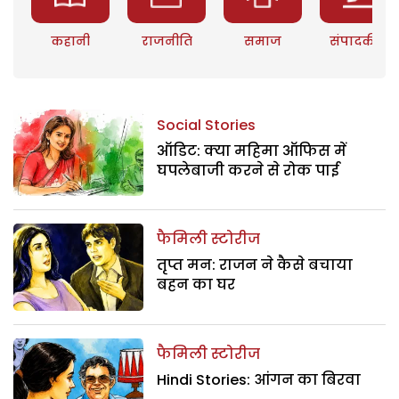
कहानी
राजनीति
समाज
संपादकीय
Social Stories
ऑडिट: क्या महिमा ऑफिस में
घपलेबाजी करने से रोक पाई
फैमिली स्टोरीज
तृप्त मन: राजन ने कैसे बचाया
बहन का घर
फैमिली स्टोरीज
Hindi Stories: आंगन का बिरवा