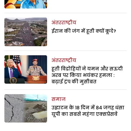
अंतरराष्ट्रीय
ईरान की जंग में हूती क्यों कूदे?
अंतरराष्ट्रीय
हूती विद्रोहियों ने यमन और सऊदी
अरब पर किया भयंकर हमला :
बढ़ाई ट्रंप की मुसीबत
समाज
उद्घाटन के 18 दिन में 84 जगह धंसा
यूपी का सबसे महंगा एक्सप्रेसवे