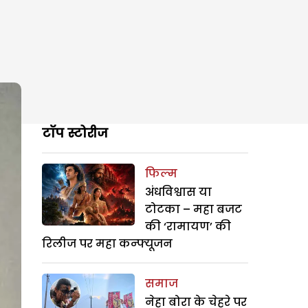
टॉप स्टोरीज
फिल्म
अंधविश्वास या
टोटका – महा बजट
की ‘रामायण’ की
रिलीज पर महा कन्फ्यूजन
समाज
नेहा बोरा के चेहरे पर