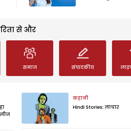
रिता से और
समाज
संपादकीय
लाइ
कहानी
हा
Hindi Stories: लाचार
िलीज