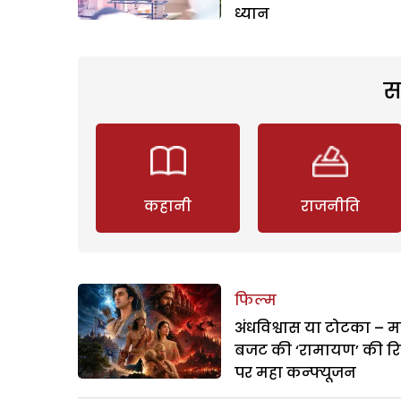
ध्यान
स
कहानी
राजनीति
फिल्म
अंधविश्वास या टोटका – म
बजट की ‘रामायण’ की र
पर महा कन्फ्यूजन