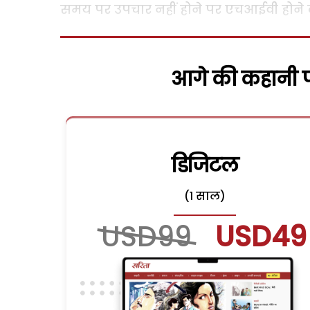
समय पर उपचार नहीं होने पर एचआईवी होने क
आगे की कहानी पढ
डिजिटल
(1 साल)
USD99
USD49