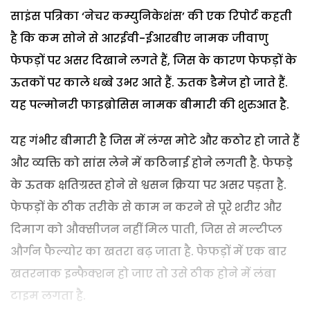
साइंस पत्रिका ‘नेचर कम्युनिकेशंस’ की एक रिपोर्ट कहती
है कि कम सोने से आरईवी-ईआरबीए नामक जीवाणु
फेफड़ों पर असर दिखाने लगते हैं, जिस के कारण फेफड़ों के
ऊतकों पर काले धब्बे उभर आते हैं. ऊतक डैमेज हो जाते हैं.
यह पल्मोनरी फाइब्रोसिस नामक बीमारी की शुरुआत है.
यह गंभीर बीमारी है जिस में लंग्स मोटे और कठोर हो जाते हैं
और व्यक्ति को सांस लेने में कठिनाई होने लगती है. फेफड़े
के ऊतक क्षतिग्रस्त होने से श्वसन क्रिया पर असर पड़ता है.
फेफड़ों के ठीक तरीके से काम न करने से पूरे शरीर और
दिमाग को औक्सीजन नहीं मिल पाती, जिस से मल्टीप्ल
और्गन फैल्योर का खतरा बढ़ जाता है. फेफड़ों में एक बार
खतरनाक इन्फैक्शन हो जाए तो उसे ठीक होने में लंबा
टाइम लगता है.