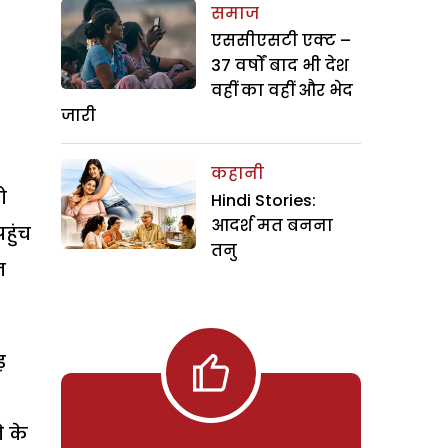
समाज
एससीएसटी एक्ट –
37 वर्षों बाद भी देश
वहीं का वहीं और भेद
जारी
कहानी
ो
Hindi Stories:
आदर्श मत बनना
हुंच
तनु
न
़
े के