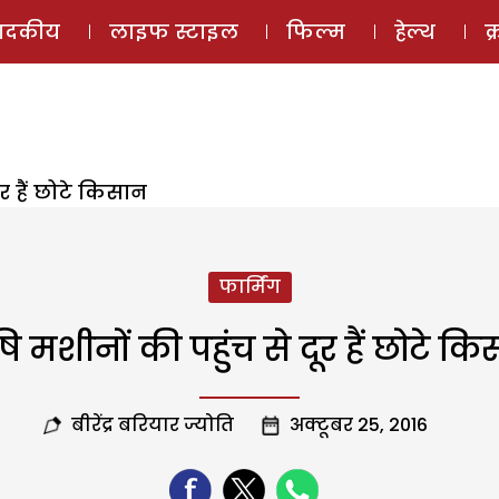
ई-मैगज़ीन
ऑडियो 
पादकीय
लाइफ स्टाइल
फिल्म
हेल्थ
क
ूर हैं छोटे किसान
फार्मिंग
ि मशीनों की पहुंच से दूर हैं छोटे क
बीरेंद्र बरियार ज्योति
अक्टूबर 25, 2016