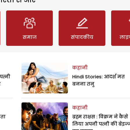
समाज
संपादकीय
लाइ
कहानी
पत्नी
Hindi Stories: आदर्श मत
र
बनना तनु
कहानी
रता
ब्रह्म राक्षस : विक्रम ने कैसे
लिया अपनी पत्नी की बेइज्