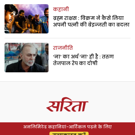
कहानी
ब्रह्म राक्षस : विक्रम ने कैसे लिया
अपनी पत्नी की बेइज्जती का बदला
राजनीति
‘ना’ का अर्थ ‘ना’ ही है : तरुण
तेजपाल रेप का दोषी
अनलिमिटेड कहानियां-आर्टिकल पढ़ने के लिए