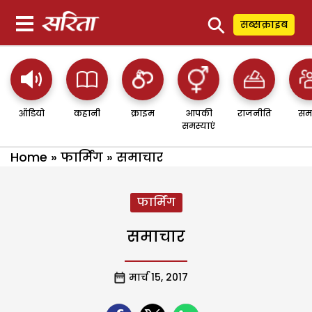
⚲
सब्सक्राइब
ऑडियो
कहानी
क्राइम
आपकी
राजनीति
सम
समस्याएं
Home
»
फार्मिंग
»
समाचार
फार्मिंग
समाचार
मार्च 15, 2017