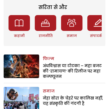
सरिता से और
कहानी
राजनीति
समाज
संपादकीय
फिल्म
अंधविश्वास या टोटका – महा बजट
की ‘रामायण’ की रिलीज पर महा
कन्फ्यूजन
समाज
नेहा बोरा के चेहरे पर कालिख नहीं,
यह संस्कृति की गंदगी है