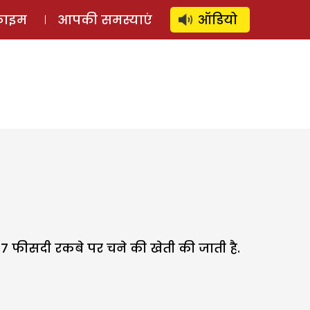
⚲
स्टोरी
लॉग इन
SUBSCRIBE
्राइम
आपकी समस्याएं
ऑडियो
 फीसदी रकबे पर चने की खेती की जाती है.