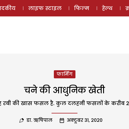
ई-मैगज़ीन
ऑडियो 
पादकीय
लाइफ स्टाइल
फिल्म
हेल्थ
क
फार्मिंग
चने की आधुनिक खेती
यह रबी की खास फसल है. कुल दलहनी फसलों के करीब 27
डा. ऋषिपाल
अक्टूबर 31, 2020