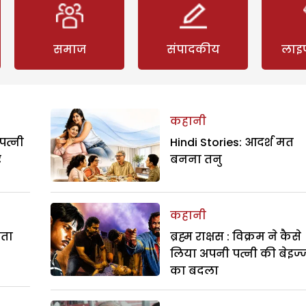
समाज
संपादकीय
लाइ
कहानी
पत्नी
Hindi Stories: आदर्श मत
र
बनना तनु
कहानी
रता
ब्रह्म राक्षस : विक्रम ने कैसे
लिया अपनी पत्नी की बेइज्
का बदला