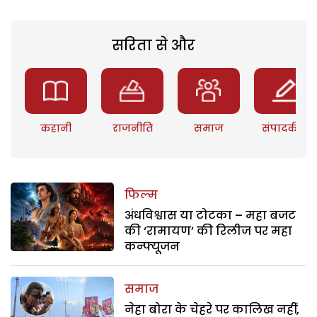
सरिता से और
कहानी
राजनीति
समाज
संपादकीय
फिल्म
अंधविश्वास या टोटका – महा बजट
की ‘रामायण’ की रिलीज पर महा
कन्फ्यूजन
समाज
नेहा बोरा के चेहरे पर कालिख नहीं,