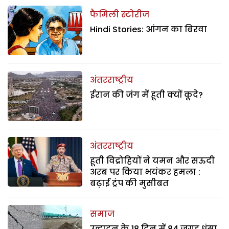
फैमिली स्टोरीज
Hindi Stories: आंगन का बिरवा
अंतरराष्ट्रीय
ईरान की जंग में हूती क्यों कूदे?
अंतरराष्ट्रीय
हूती विद्रोहियों ने यमन और सऊदी
अरब पर किया भयंकर हमला :
बढ़ाई ट्रंप की मुसीबत
समाज
उद्घाटन के 18 दिन में 84 जगह धंसा