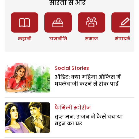
सरिता से और
कहानी
राजनीति
समाज
संपादकीय
Social Stories
ऑडिट: क्या महिमा ऑफिस में
घपलेबाजी करने से रोक पाई
फैमिली स्टोरीज
तृप्त मन: राजन ने कैसे बचाया
बहन का घर