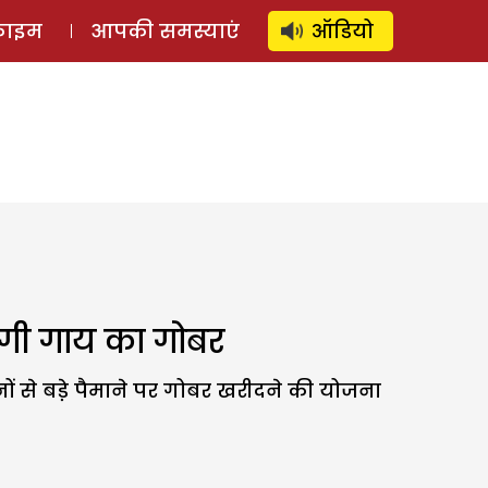
⚲
स्टोरी
लॉग इन
SUBSCRIBE
्राइम
आपकी समस्याएं
ऑडियो
गी गाय का गोबर
ों से बडे़ पैमाने पर गोबर खरीदने की योजना