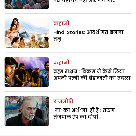
देश वहीं का वहीं और भेद जारी
कहानी
Hindi Stories: आदर्श मत बनना
तनु
कहानी
ब्रह्म राक्षस : विक्रम ने कैसे लिया
अपनी पत्नी की बेइज्जती का बदला
राजनीति
‘ना’ का अर्थ ‘ना’ ही है : तरुण
तेजपाल रेप का दोषी