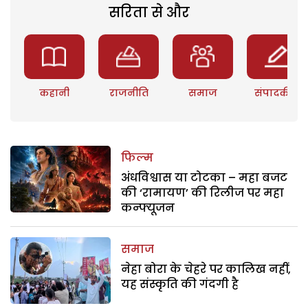
सरिता से और
कहानी
राजनीति
समाज
संपादकीय
फिल्म
अंधविश्वास या टोटका – महा बजट
की ‘रामायण’ की रिलीज पर महा
कन्फ्यूजन
समाज
नेहा बोरा के चेहरे पर कालिख नहीं,
यह संस्कृति की गंदगी है