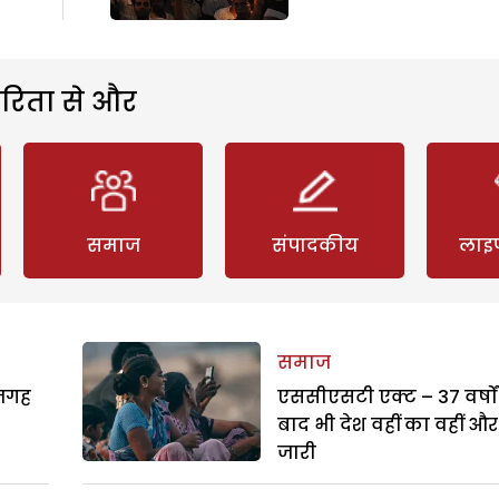
रिता से और
समाज
संपादकीय
लाइ
समाज
 जगह
एससीएसटी एक्ट – 37 वर्षों
बाद भी देश वहीं का वहीं और
जारी