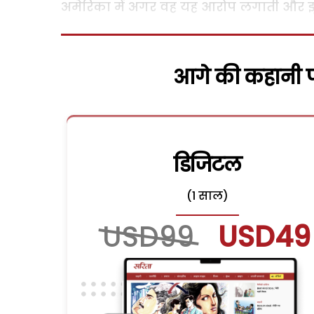
अमेरिका में अगर वह यह आरोप लगाती और झूठा 
आगे की कहानी पढ
डिजिटल
(1 साल)
USD99
USD49