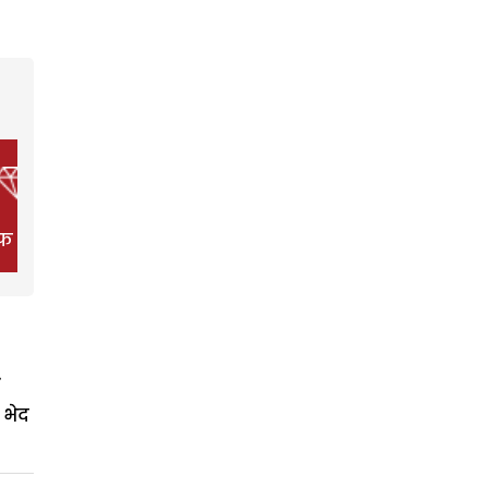
फ स्टाइल
फिल्म
हेल्थ
 भेद