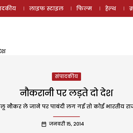
ई-मैगज़ीन
ऑडियो 
पादकीय
लाइफ स्टाइल
फिल्म
हेल्थ
क
देश
संपादकीय
नौकरानी पर लड़ते दो देश
ू नौकर ले जाने पर पाबंदी लग गई तो कोई भारतीय रा
जनवरी 15, 2014