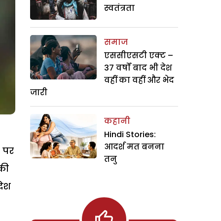
स्वतंत्रता
समाज
एससीएसटी एक्ट –
37 वर्षों बाद भी देश
वहीं का वहीं और भेद
जारी
कहानी
Hindi Stories:
आदर्श मत बनना
ए पर
तनु
 की
देश