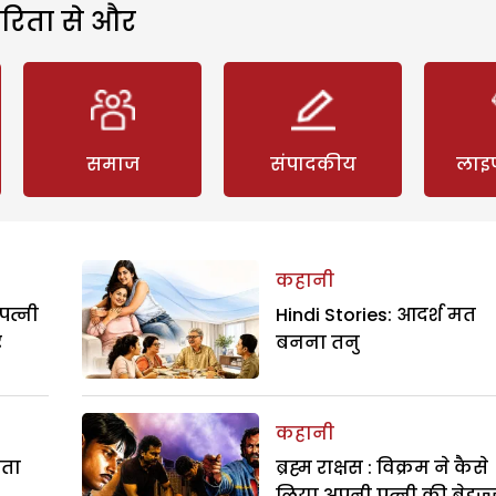
रिता से और
समाज
संपादकीय
लाइ
कहानी
पत्नी
Hindi Stories: आदर्श मत
र
बनना तनु
कहानी
रता
ब्रह्म राक्षस : विक्रम ने कैसे
लिया अपनी पत्नी की बेइज्