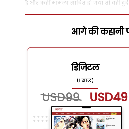
है और कहीं मामला साबित हो गया तो वही दुर्दश
आगे की कहानी पढ
डिजिटल
(1 साल)
USD99
USD49