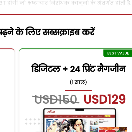
ा होगी जो भ्रष्टाचार निरोधक कानूनों के अंतर्गत होती है.
़ने के लिए सब्सक्राइब करें
डिजिटल + 24 प्रिंट मैगजीन
(1 साल)
USD150
USD129