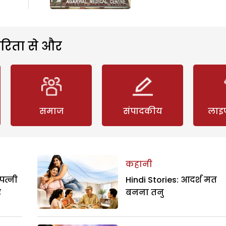
रिता से और
समाज
संपादकीय
लाइ
कहानी
पत्नी
Hindi Stories: आदर्श मत
र
बनना तनु