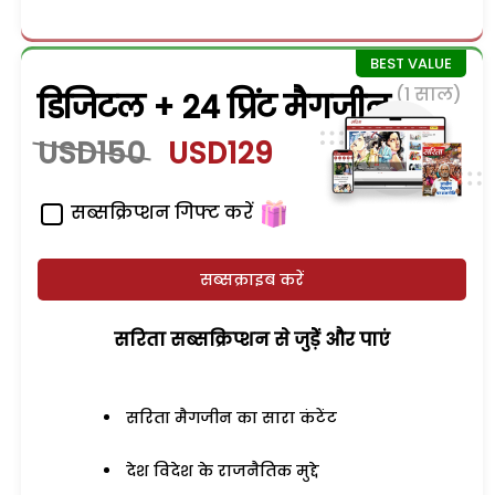
(1 साल)
डिजिटल + 24 प्रिंट मैगजीन
USD150
USD129
सब्सक्रिप्शन गिफ्ट करें
सब्सक्राइब करें
सरिता सब्सक्रिप्शन से जुड़ेें और पाएं
सरिता मैगजीन का सारा कंटेंट
देश विदेश के राजनैतिक मुद्दे