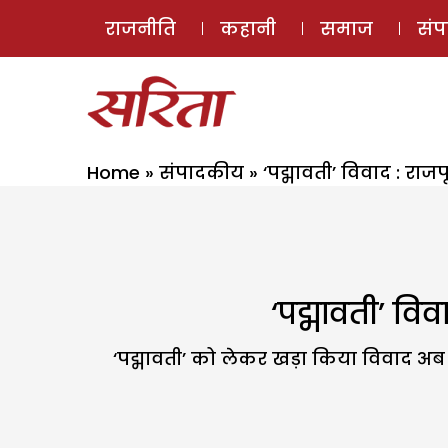
राजनीति
कहानी
समाज
सं
Home
»
संपादकीय
»
‘पद्मावती’ विवाद : रा
‘पद्मावती’ वि
‘पद्मावती’ को लेकर खड़ा किया विवाद अब