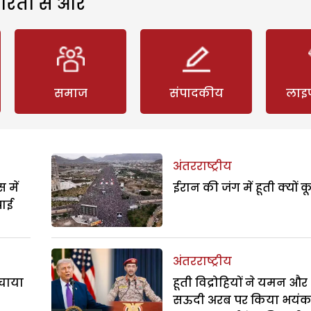
रिता से और
समाज
संपादकीय
लाइ
अंतरराष्ट्रीय
 में
ईरान की जंग में हूती क्यों क
पाई
अंतरराष्ट्रीय
बचाया
हूती विद्रोहियों ने यमन और
सऊदी अरब पर किया भयं