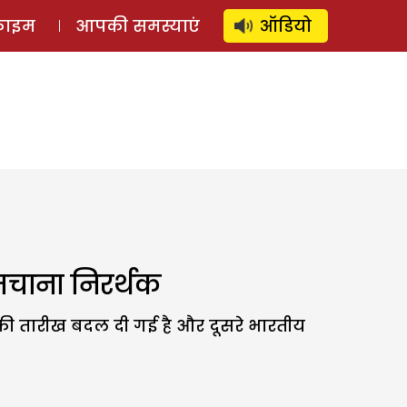
⚲
स्टोरी
लॉग इन
SUBSCRIBE
्राइम
आपकी समस्याएं
ऑडियो
 मचाना निरर्थक
 की तारीख बदल दी गई है और दूसरे भारतीय