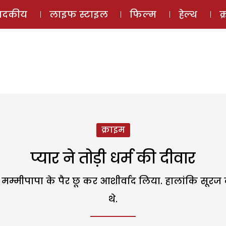
ई-मैगज़ीन
ऑडियो 
पादकीय
लाइफ स्टाइल
फिल्म
हेल्थ
क
क्राइम
प्यार ने तोड़ी धर्म की दीवार
 मम्मीपापा के पैर छू कर आशीर्वाद लिया. हालांकि सू
थे.