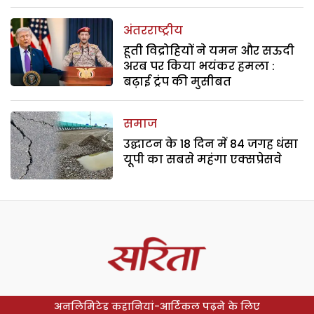
अंतरराष्ट्रीय
हूती विद्रोहियों ने यमन और सऊदी
अरब पर किया भयंकर हमला :
बढ़ाई ट्रंप की मुसीबत
समाज
उद्घाटन के 18 दिन में 84 जगह धंसा
यूपी का सबसे महंगा एक्सप्रेसवे
अनलिमिटेड कहानियां-आर्टिकल पढ़ने के लिए