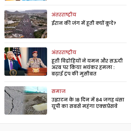
अंतरराष्ट्रीय
ईरान की जंग में हूती क्यों कूदे?
अंतरराष्ट्रीय
हूती विद्रोहियों ने यमन और सऊदी
अरब पर किया भयंकर हमला :
बढ़ाई ट्रंप की मुसीबत
समाज
उद्घाटन के 18 दिन में 84 जगह धंसा
यूपी का सबसे महंगा एक्सप्रेसवे