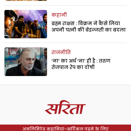
कहानी
ब्रह्म राक्षस : विक्रम ने कैसे लिया
अपनी पत्नी की बेइज्जती का बदला
राजनीति
‘ना’ का अर्थ ‘ना’ ही है : तरुण
तेजपाल रेप का दोषी
अनलिमिटेड कहानियां-आर्टिकल पढ़ने के लिए