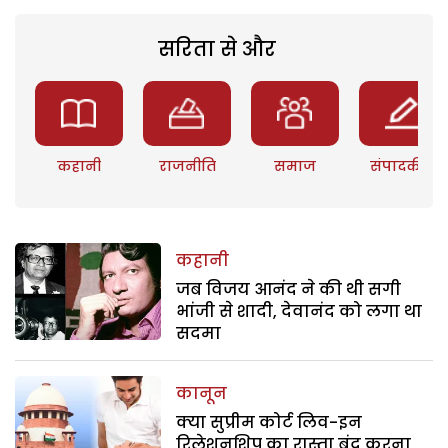
सरिता से और
कहानी
राजनीति
समाज
संपादकीय
कहानी
जब विजय आनंद ने की थी सगी
भांजी से शादी, देवानंद को लगा था
सदमा
कानून
क्या सुप्रीम कोर्ट लिव-इन
रिलेशनशिप का रास्ता बंद करना