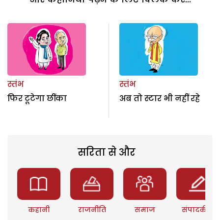
स्तंभ
स्तंभ
फिर टूटेगा छींका
अब तो स्टार भी नहीं रहे
सरिता से और
कहानी
राजनीति
समाज
संपादकीय