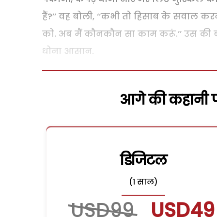
हैं?’’ वह बोली, ‘‘कभी तो हिसाब के सवाल कर
को. अब मैं कौनकौन सा काम करूं.’’
उस की ब
धोना आसान.
आगे की कहानी पढ
डिजिटल
(1 साल)
USD99
USD49