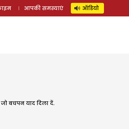
⚲
स्टोरी
लॉग इन
SUBSCRIBE
्राइम
आपकी समस्याएं
ऑडियो
व जो बचपन याद दिला दें.