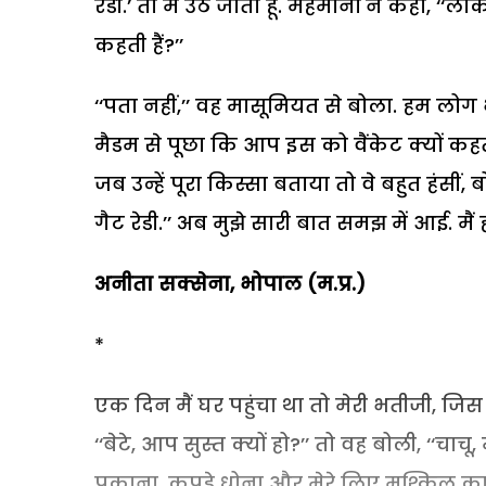
रेडी.’ तो मैं उठ जाता हूं. मेहमानों ने कहा, ‘‘ले
कहती हैं?’’
‘‘पता नहीं,’’ वह मासूमियत से बोला. हम लोग
मैडम से पूछा कि आप इस को वैंकेट क्यों कहत
जब उन्हें पूरा किस्सा बताया तो वे बहुत हंसीं,
गैट रेडी.’’
अब मुझे सारी बात समझ में आई. मैं 
अनीता सक्सेना, भोपाल (म.प्र.)
*
एक दिन मैं घर पहुंचा था तो मेरी भतीजी, जिस 
‘‘बेटे, आप सुस्त क्यों हो?’’ तो वह बोली, ‘‘
पकाना, कपड़े धोना और मेरे लिए मुश्किल काम छ