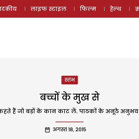
ई-मैगज़ीन
ऑडियो 
पादकीय
लाइफ स्टाइल
फिल्म
हेल्थ
क
स्तंभ
बच्चों के मुख से
हते हैं जो बड़ों के कान काट लें. पाठकों के अनूठे अनुभ
अगस्त 18, 2015