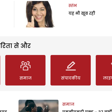
स्तंभ
यह भी खूब रही
रिता से और
समाज
संपादकीय
लाइ
समाज