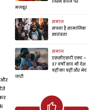
जिस्म बेचने पर
मजबूर
समाज
सपना है सामाजिक
स्वतंत्रता
समाज
एससीएसटी एक्ट –
37 वर्षों बाद भी देश
वहीं का वहीं और भेद
जारी
ज और
ेते
 कर
ति