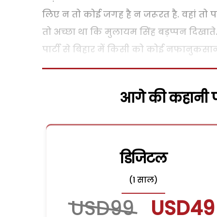
लिए न तो कोई जगह है न जरूरत है. वहां तो 
तो अच्छा था कि मुलायम सिंह बड़प्पन दिखात
पार्टी से बिहार में किसी को कोई नफानुकसान
आगे की कहानी पढ
डिजिटल
(1 साल)
USD99
USD49