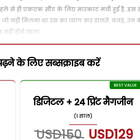
पहले से ही एकएक सीट के लिए मारकाट मची हुई है. इस स
े. जो नहीं मिलना था उस का त्याग कर डालते. वजह, उन 
 नहीं होने वाला.
़ने के लिए सब्सक्राइब करें
डिजिटल + 24 प्रिंट मैगजीन
(1 साल)
USD150
USD129