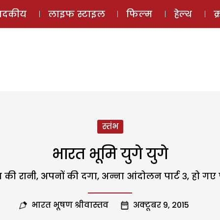
ई-मैगज़ीन
ऑडियो 
पादकीय
लाइफ स्टाइल
फिल्म
हेल्थ
क
स्तंभ
भारत भूमि युगे युगे
ा की रानी, अपनों की दगा, अन्ना आंदोलन पार्ट ३, हो गए 
भारत भूषण श्रीवास्तव
अक्टूबर 9, 2015