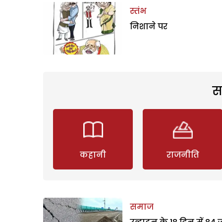
स्तंभ
निशाने पर
स
कहानी
राजनीति
समाज