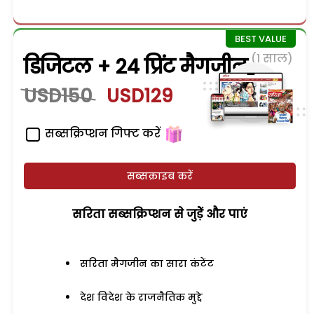
(1 साल)
डिजिटल + 24 प्रिंट मैगजीन
USD150
USD129
सब्सक्रिप्शन गिफ्ट करें
सब्सक्राइब करें
सरिता सब्सक्रिप्शन से जुड़ेें और पाएं
सरिता मैगजीन का सारा कंटेंट
देश विदेश के राजनैतिक मुद्दे