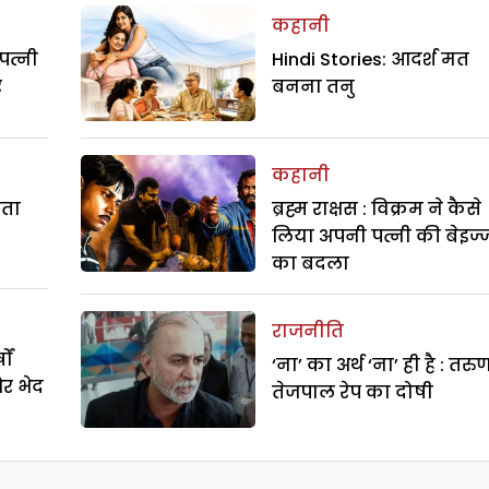
कहानी
पत्नी
Hindi Stories: आदर्श मत
र
बनना तनु
कहानी
रता
ब्रह्म राक्षस : विक्रम ने कैसे
लिया अपनी पत्नी की बेइज्
का बदला
राजनीति
ों
‘ना’ का अर्थ ‘ना’ ही है : तरु
और भेद
तेजपाल रेप का दोषी