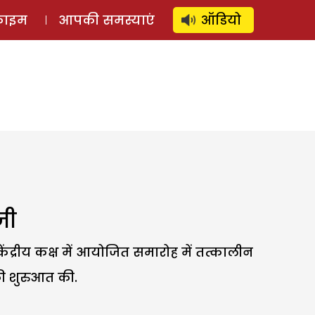
⚲
स्टोरी
लॉग इन
SUBSCRIBE
्राइम
आपकी समस्याएं
ऑडियो
जी
ेंद्रीय कक्ष में आयोजित समारोह में तत्कालीन
 की शुरुआत की.