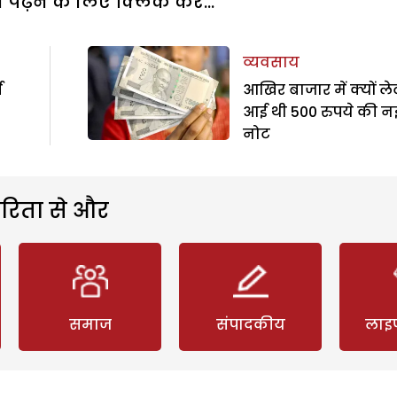
पढ़ने के लिए क्लिक करें...
व्यवसाय
ग
आखिर बाजार में क्यों ले
आई थी 500 रुपये की न
नोट
रिता से और
समाज
संपादकीय
लाइ