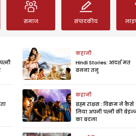
समाज
संपादकीय
लाइ
कहानी
पत्नी
Hindi Stories: आदर्श मत
र
बनना तनु
कहानी
रता
ब्रह्म राक्षस : विक्रम ने कैसे
लिया अपनी पत्नी की बेइज्
का बदला