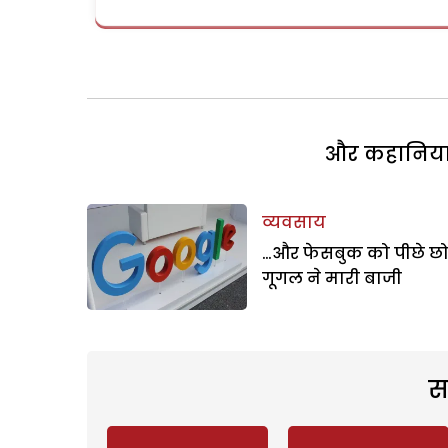
और कहानियां 
व्यवसाय
…और फेसबुक को पीछे छो
गूगल ने मारी बाजी
स