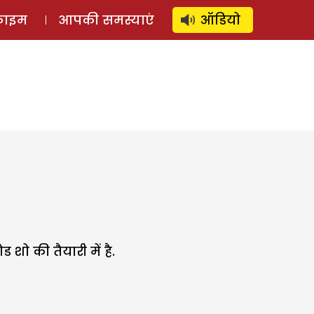
⚲
स्टोरी
लॉग इन
SUBSCRIBE
्राइम
आपकी समस्याएं
ऑडियो
शो की तैयारी में है.