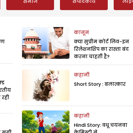
समाज
संपादकीय
लाइ
कानून
रुण
क्या सुप्रीम कोर्ट लिव-इन
रिलेशनशिप का रास्ता बंद
करना चाहती है?
कहानी
्ड
Short Story : बलात्कार
ारतीय
ा रही
कहानी
Hindi Story: वधू चयनवा
ी सगी
केमिस्ट्री से