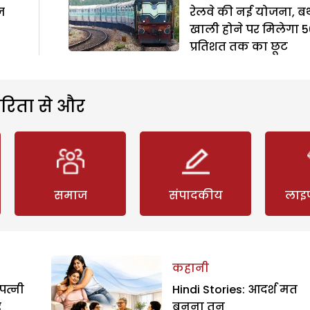
ज
रेलवे की नई योजना, बर्
खाली होने पर मिलेगा 5
प्रतिशत तक का छूट
रिता से और
समाज
संपादकीय
लाइ
कहानी
पत्नी
Hindi Stories: आदर्श मत
र
बनना तनु