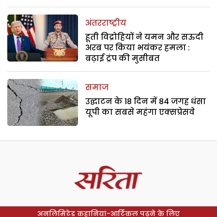
अंतरराष्ट्रीय
हूती विद्रोहियों ने यमन और सऊदी
अरब पर किया भयंकर हमला :
बढ़ाई ट्रंप की मुसीबत
समाज
उद्घाटन के 18 दिन में 84 जगह धंसा
यूपी का सबसे महंगा एक्सप्रेसवे
अनलिमिटेड कहानियां-आर्टिकल पढ़ने के लिए