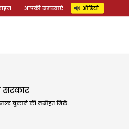
⚲
स्टोरी
लॉग इन
SUBSCRIBE
्राइम
आपकी समस्याएं
ऑडियो
ी सरकार
ज जल्द चुकाने की नसीहत मिले.