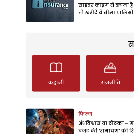
साइबर क्राइम से बचना है
तो खरीदें ये बीमा पालिसी
स
कहानी
राजनीति
फिल्म
अंधविश्वास या टोटका – म
बजट की ‘रामायण’ की र