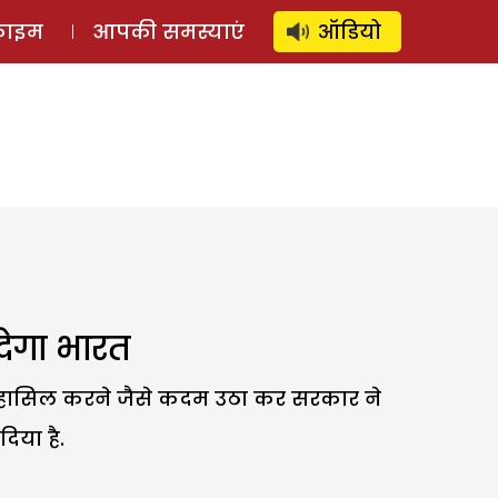
⚲
स्टोरी
लॉग इन
SUBSCRIBE
्राइम
आपकी समस्याएं
ऑडियो
 देगा भारत
ञता हासिल करने जैसे कदम उठा कर सरकार ने
िया है.