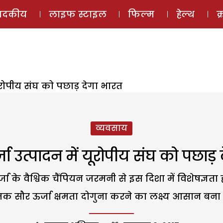
ई-मैगज़ीन
ऑडियो 
पादकीय
लाइफ स्टाइल
फिल्म
हेल्थ
क
यूरोपीय संघ को पछाड़ देगा भारत
व्यवसाय
जा उत्पादन में यूरोपीय संघ को पछाड़
्जा के वैश्विक चैंपियन जरमनी से इस दिशा में विशेषज्
क सौर ऊर्जा क्षमता दोगुना करने का लक्ष्य आसान बना द