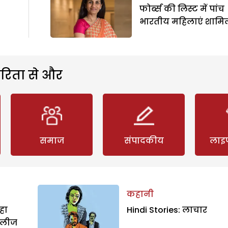
फोर्ब्स की लिस्ट में पांच
भारतीय महिलाएं शामि
रिता से और
समाज
संपादकीय
लाइ
कहानी
हा
Hindi Stories: लाचार
िलीज