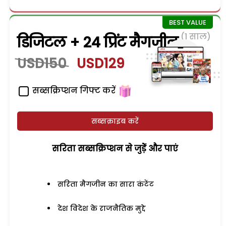
(1 साल)
डिजिटल + 24 प्रिंट मैगजीन
USD150
USD129
सब्सक्रिप्शन गिफ्ट करें
सब्सक्राइब करें
सरिता सब्सक्रिप्शन से जुड़ेें और पाएं
सरिता मैगजीन का सारा कंटेंट
देश विदेश के राजनैतिक मुद्दे