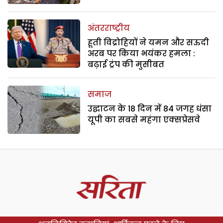
अंतरराष्ट्रीय
हूती विद्रोहियों ने यमन और सऊदी
अरब पर किया भयंकर हमला :
बढ़ाई ट्रंप की मुसीबत
समाज
उद्घाटन के 18 दिन में 84 जगह धंसा
यूपी का सबसे महंगा एक्सप्रेसवे