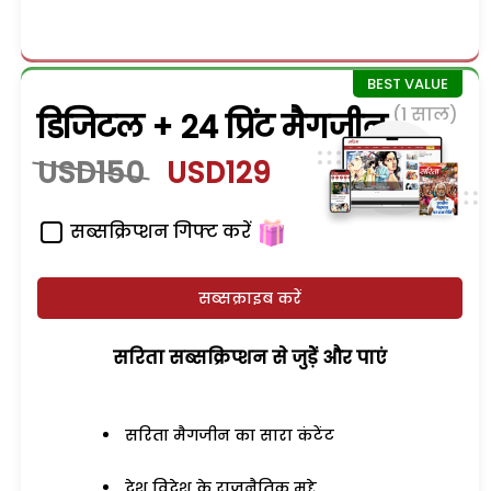
(1 साल)
डिजिटल + 24 प्रिंट मैगजीन
USD150
USD129
सब्सक्रिप्शन गिफ्ट करें
सब्सक्राइब करें
सरिता सब्सक्रिप्शन से जुड़ेें और पाएं
सरिता मैगजीन का सारा कंटेंट
देश विदेश के राजनैतिक मुद्दे