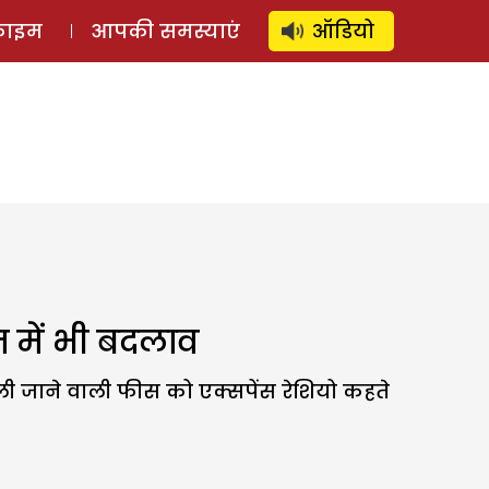
⚲
स्टोरी
लॉग इन
SUBSCRIBE
्राइम
आपकी समस्याएं
ऑडियो
्म में भी बदलाव
े ली जाने वाली फीस को एक्सपेंस रेशियो कहते