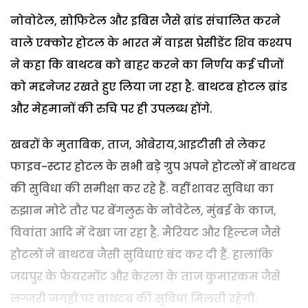
नोवोटेल, सोफिटेल और इबिस जैसे ब्रांड संचालित करने
वाले एक्कोर होटल के भारत में वाइस प्रेसीडेंट शिव कश्यप
ने कहा कि बाथटब को बाहर करने का निर्णय कई चीजों
को मद्दनेजर रखते हुए लिया जा रहा है. बाथटब होटल ब्रांड
और मेहमानों की रुचि पर ही उपलब्ध होंगे.
खबरों के मुताबिक, ताज, ओबेराय,आइटीसी से लेकर
फाइव-स्टार होटल के सभी बड़े ग्रुप अपने होटलों में बाथटब
की सुविधा की समीक्षा कर रहे हैं. वहीं शावर सुविधा का
रुझान मोटे तौर पर बेंगलुरु के नोवेटेल, मुंबई के काज,
विवांता आदि में देखा जा रहा है. मैरियट और हिल्टन जैसे
होटलों ने बाथटब जैसी सुविधाएं बंद कर दी हैं. हालांकि
जयपुर के फेयरमोंट और केरला के ताज कुमारकम जैसे
लग्जरी जगहों पर बाथटब की सुविधा मिलती रहेगी.