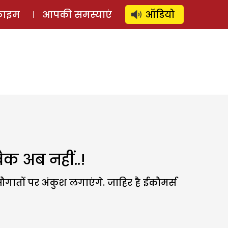
⚲
स्टोरी
लॉग इन
SUBSCRIBE
्राइम
आपकी समस्याएं
ऑडियो
क अब नहीं..!
तों पर अंकुश लगाएंगे. जाहिर है ईकौमर्स