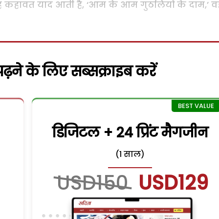
से वह कहावत याद आती है, ‘आम के आम गुठलियों के दाम,’ व
़ने के लिए सब्सक्राइब करें
डिजिटल + 24 प्रिंट मैगजीन
(1 साल)
USD150
USD129