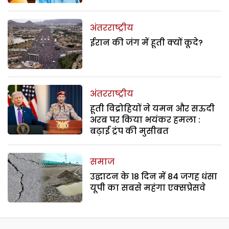
अंतरराष्ट्रीय
ईरान की जंग में हूती क्यों कूदे?
अंतरराष्ट्रीय
हूती विद्रोहियों ने यमन और सऊदी
अरब पर किया भयंकर हमला :
बढ़ाई ट्रंप की मुसीबत
समाज
उद्घाटन के 18 दिन में 84 जगह धंसा
यूपी का सबसे महंगा एक्सप्रेसवे