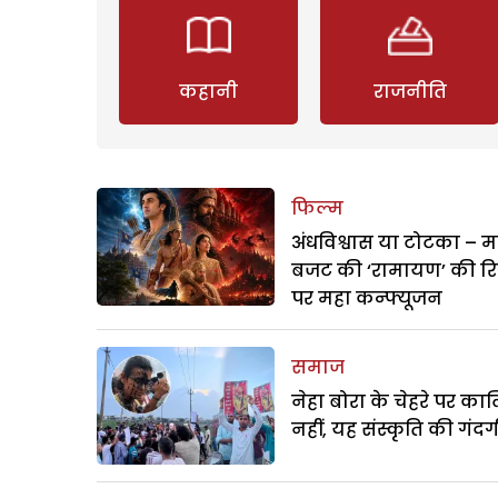
कहानी
राजनीति
फिल्म
अंधविश्वास या टोटका – म
बजट की ‘रामायण’ की र
पर महा कन्फ्यूजन
समाज
नेहा बोरा के चेहरे पर क
नहीं, यह संस्कृति की गंदगी