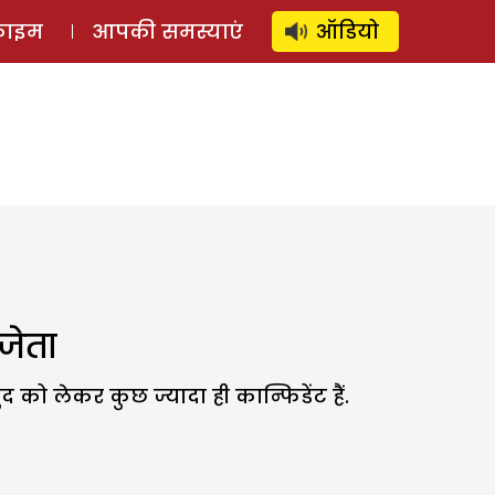
⚲
स्टोरी
लॉग इन
SUBSCRIBE
्राइम
आपकी समस्याएं
ऑडियो
जेता
 को लेकर कुछ ज्यादा ही कान्फिडेंट हैं.