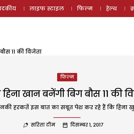
ई-मैगज़ीन
ऑडियो 
पादकीय
लाइफ स्टाइल
फिल्म
हेल्थ
क
 बौस 11 की विजेता
फिल्म
ा हिना खान बनेंगी बिग बौस 11 की वि
नकी हरकतें इस बात का सबूत पेश कर रहे हैं कि हिना खुद
सरिता टीम
दिसम्बर 1, 2017