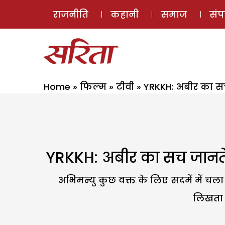
राजनीति
कहानी
समाज
सं
Home
»
फिल्म
»
टीवी
»
YRKKH: अबीर का स
YRKKH: अबीर का सच जानते
अभिमन्यु कुछ वक्त के लिए सदमें में चल
लिखता ह