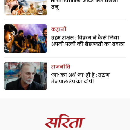
Hindi Stories: आदर्श मत बनना
तनु
कहानी
ब्रह्म राक्षस : विक्रम ने कैसे लिया
अपनी पत्नी की बेइज्जती का बदला
राजनीति
‘ना’ का अर्थ ‘ना’ ही है : तरुण
तेजपाल रेप का दोषी