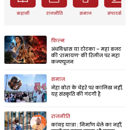
कहानी
राजनीति
समाज
संपादकीय
फिल्म
अंधविश्वास या टोटका – महा बजट
की ‘रामायण’ की रिलीज पर महा
कन्फ्यूजन
समाज
नेहा बोरा के चेहरे पर कालिख नहीं,
यह संस्कृति की गंदगी है
राजनीति
कांवड़ यात्रा : निर्माण धेले का नहीं,