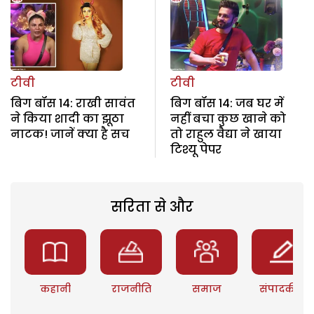
टीवी
टीवी
बिग बॉस 14: राखी सावंत
बिग बॉस 14: जब घर में
ने किया शादी का झूठा
नहीं बचा कुछ खाने को
नाटक! जानें क्या है सच
तो राहुल वैद्या ने खाया
टिश्यू पेपर
सरिता से और
कहानी
राजनीति
समाज
संपादकीय