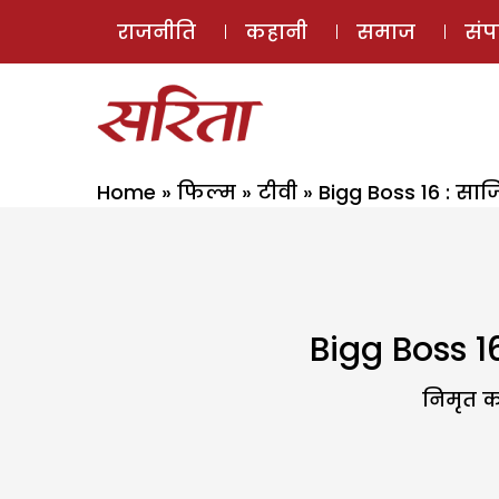
राजनीति
कहानी
समाज
सं
Home
»
फिल्म
»
टीवी
»
Bigg Boss 16 : स
Bigg Boss 1
निमृत क