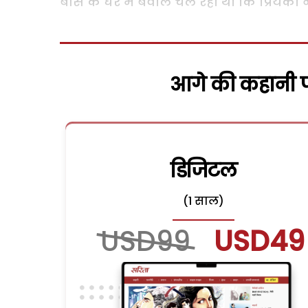
बॉस के घर में बवाल चल रहा था कि प्रियंका 
आगे की कहानी पढ
डिजिटल
(1 साल)
USD99
USD49