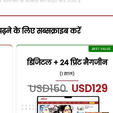
ने चलाकी से अंकित को बाहर कर दिया है.
़ने के लिए सब्सक्राइब करें
डिजिटल + 24 प्रिंट मैगजीन
(1 साल)
USD150
USD129