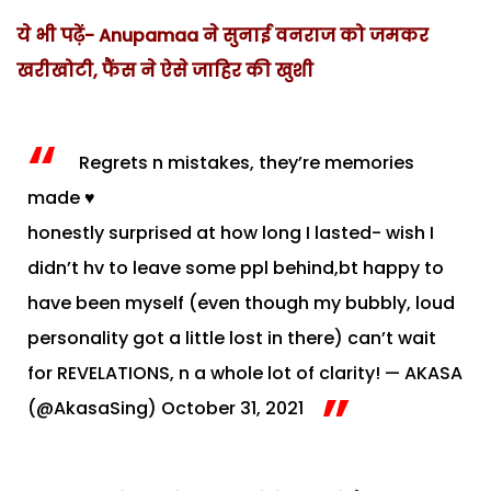
ये भी पढ़ें- Anupamaa ने सुनाई वनराज को जमकर
खरीखोटी, फैंस ने ऐसे जाहिर की खुशी
Regrets n mistakes, they’re memories
made ♥️
honestly surprised at how long I lasted- wish I
didn’t hv to leave some ppl behind,bt happy to
have been myself (even though my bubbly, loud
personality got a little lost in there) can’t wait
for REVELATIONS, n a whole lot of clarity!
— AKASA
(@AkasaSing)
October 31, 2021