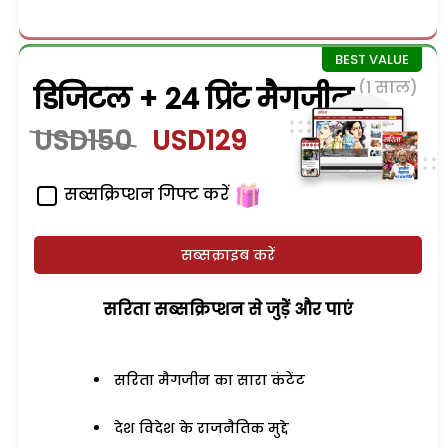
(1 साल)
डिजिटल + 24 प्रिंट मैगजीन
USD150
USD129
सब्सक्रिप्शन गिफ्ट करें
सब्सक्राइब करें
सरिता सब्सक्रिप्शन से जुड़ेें और पाएं
सरिता मैगजीन का सारा कंटेंट
देश विदेश के राजनैतिक मुद्दे