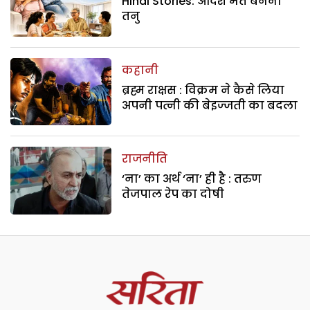
Hindi Stories: आदर्श मत बनना
तनु
कहानी
ब्रह्म राक्षस : विक्रम ने कैसे लिया
अपनी पत्नी की बेइज्जती का बदला
राजनीति
‘ना’ का अर्थ ‘ना’ ही है : तरुण
तेजपाल रेप का दोषी