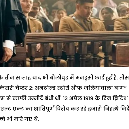
 तीन सप्ताह बाद भी बौलीवुड में मनहूसी छाई हुई है. तीस
‘‘केसरी चैप्टर 2: अनटोल्ड स्टोरी औफ जलियांवाला बाग’’
े काफी उम्मीदें बंधी थीं. 13 अप्रैल 1919 के दिन ब्रिटिश
ट एक्ट का शांतिपूर्ण विरोध कर रहे हजारो निहत्थे निर्दे
चे भी मारे गए थे.