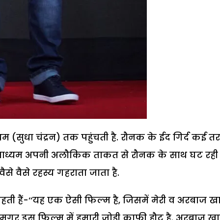
 (सुधा चंद्रन) तक पहुंचती है. रौनक के ईद गिर्द कई त
ै. माध्यम अपनी अलौकिक ताकत से रौनक के साथ घट रही
ैसे वैसे रहस्य गहराता जाता है.
ती हैं-‘‘यह एक ऐसी फिल्म है, जिसमें मेरी व अरबाज ख
ं, मगर इस फिल्म में हमारी जोड़ी काफी हौट है. अरबाज ख