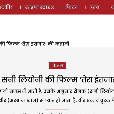
ई-मैगज़ीन
ऑडियो 
पादकीय
लाइफ स्टाइल
फिल्म
हेल्थ
क
 की फिल्म ‘तेरा इंतजार’ की कहानी
फिल्म
 है सनी लियोनी की फिल्म ‘तेरा इंतज
 कहानी समझ में आती है, उसके अनुसार रौनक (सनी लियोन
 वीर (अरबाज खान) से प्यार हो जाता है. वीर एक नेचुरल पें