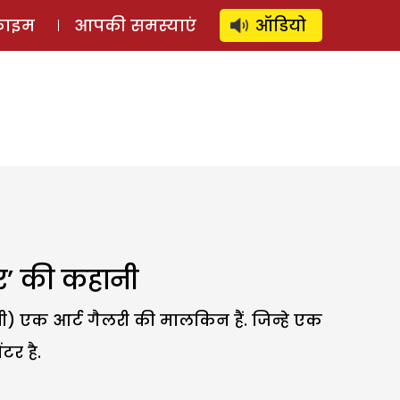
⚲
स्टोरी
लॉग इन
SUBSCRIBE
्राइम
आपकी समस्याएं
ऑडियो
ार’ की कहानी
ी) एक आर्ट गैलरी की मालकिन हैं. जिन्हे एक
टर है.