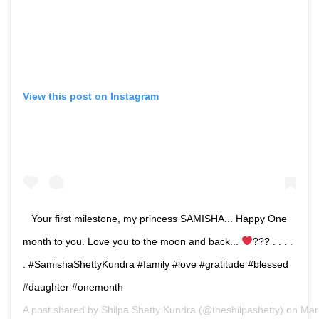
View this post on Instagram
Your first milestone, my princess SAMISHA... Happy One
month to you. Love you to the moon and back...
??? . . . .
. #SamishaShettyKundra #family #love #gratitude #blessed
#daughter #onemonth
A post shared by
Shilpa Shetty Kundra
(@theshilpashetty) on
Mar