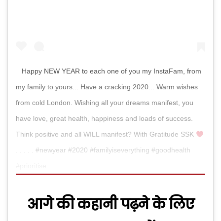
Happy NEW YEAR to each one of you my InstaFam, from
my family to yours... Have a cracking 2020... Warm wishes
from cold London. Wishing all your dreams manifest, you
have love, great health, happiness and loads of success.
Think positive and all WILL manifest? With Gratitude SSK
. . . . . #newyear #2020 #familyiseverything #goodhealth
#prioritise
आगे की कहानी पढ़ने के लिए